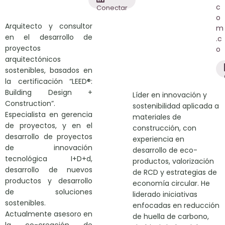
c
Conectar
o
Arquitecto y consultor
m
en el desarrollo de
.c
proyectos
o
arquitectónicos
sostenibles, basados en
la certificación “LEED®:
Building Design +
Líder en innovación y
Construction”.
sostenibilidad aplicada a
Especialista en gerencia
materiales de
de proyectos, y en el
construcción, con
desarrollo de proyectos
experiencia en
de innovación
desarrollo de eco-
tecnológica I+D+d,
productos, valorización
desarrollo de nuevos
de RCD y estrategias de
productos y desarrollo
economía circular. He
de soluciones
liderado iniciativas
sostenibles.
enfocadas en reducción
Actualmente asesoro en
de huella de carbono,
la co-creación de