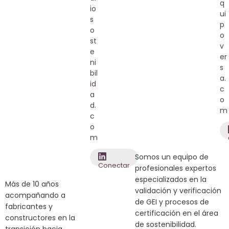
q
io
ui
s
p
o
o
st
v
e
er
ni
s
bil
a.
id
c
a
o
d.
m
c
o
m
Somos un equipo de
Conectar
profesionales expertos
especializados en la
Más de 10 años
validación y verificación
acompañando a
de GEI y procesos de
fabricantes y
certificación en el área
constructores en la
de sostenibilidad.