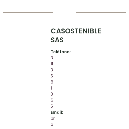
CASOSTENIBLE
SAS
Teléfono:
3
11
3
5
8
1
3
6
5
Email:
pr
o