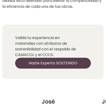
aliados está diseñado para elevar la competitividad y
la eficiencia de cada una de tus obras.
Valida tu experiencia en
materiales con atributos de
sostenibilidad con el respaldo de
CAMACOL y el CCCS.
Hazte Experto SOSTENIDO
José
J