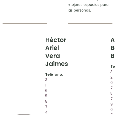
mejores espacios para
las personas.
Héctor
A
Ariel
B
Vera
B
Jaimes
Te
3
Teléfono:
2
3
0
1
7
6
5
5
7
8
9
7
0
4
7