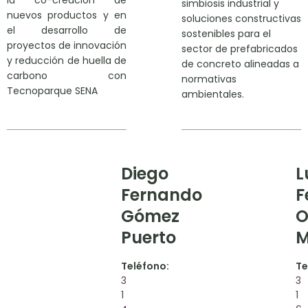
simbiosis industrial y
nuevos productos y en
soluciones constructivas
el desarrollo de
sostenibles para el
proyectos de innovación
sector de prefabricados
y reducción de huella de
de concreto alineadas a
carbono con
normativas
Tecnoparque SENA
ambientales.
Diego
L
Fernando
F
Gómez
O
Puerto
M
Teléfono:
Te
3
3
1
1