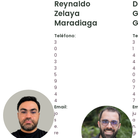
Reynaldo
D
Zelaya
G
Maradiaga
G
Teléfono:
Te
3
3
0
1
0
4
3
4
3
4
5
0
9
0
9
7
4
4
4
7
Email:
Em
jo
ju
s
a
e.
n.
re
gi