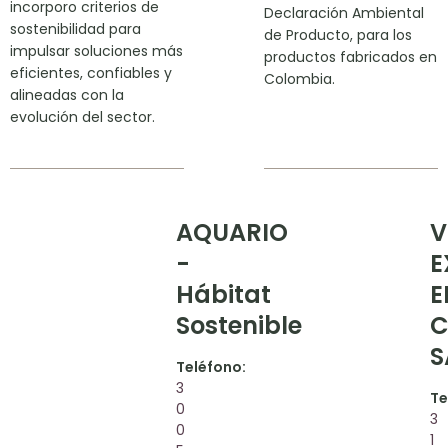
incorporo criterios de
Declaración Ambiental
sostenibilidad para
de Producto, para los
impulsar soluciones más
productos fabricados en
eficientes, confiables y
Colombia.
alineadas con la
evolución del sector.
AQUARIO
V
-
E
Hábitat
E
Sostenible
C
S
Teléfono:
3
Te
0
3
0
1