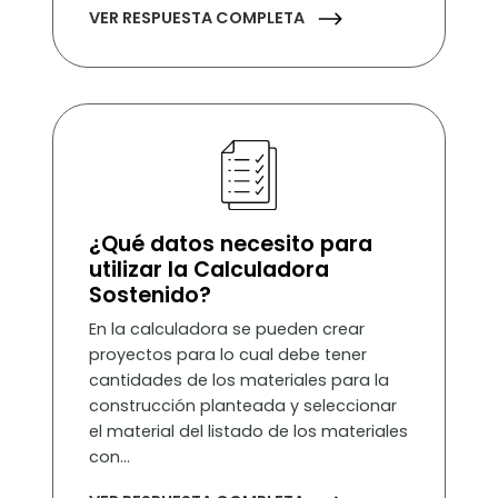
VER RESPUESTA COMPLETA
¿Qué datos necesito para
utilizar la Calculadora
Sostenido?
En la calculadora se pueden crear
proyectos para lo cual debe tener
cantidades de los materiales para la
construcción planteada y seleccionar
el material del listado de los materiales
con...