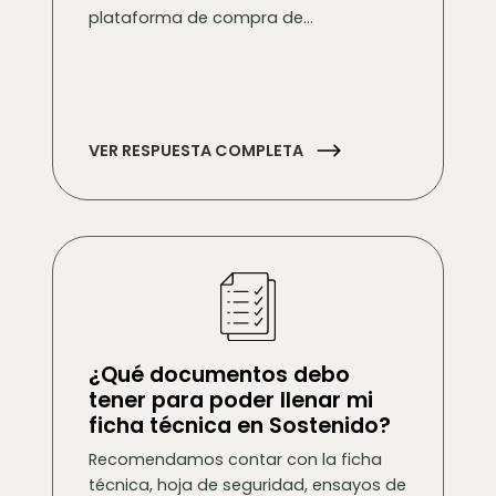
plataforma de compra de...
VER RESPUESTA COMPLETA
¿Qué documentos debo
tener para poder llenar mi
ficha técnica en Sostenido?
Recomendamos contar con la ficha
técnica, hoja de seguridad, ensayos de