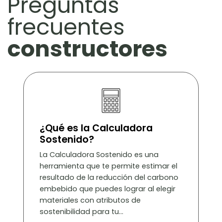
Preguntas
frecuentes
constructores
¿Qué es la Calculadora
Sostenido?
La Calculadora Sostenido es una
herramienta que te permite estimar el
resultado de la reducción del carbono
embebido que puedes lograr al elegir
materiales con atributos de
sostenibilidad para tu...