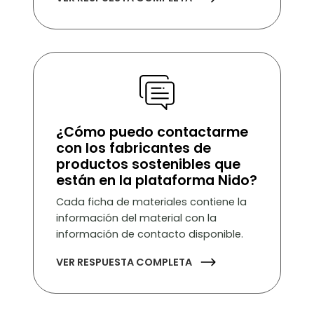
¿Cómo puedo contactarme
con los fabricantes de
productos sostenibles que
están en la plataforma Nido?
Cada ficha de materiales contiene la
información del material con la
información de contacto disponible.
VER RESPUESTA COMPLETA