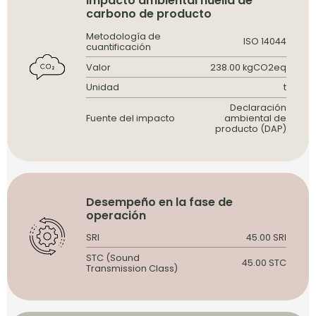
Impacto ambiental huella de
carbono de producto
Metodología de
ISO 14044
cuantificación
Valor
238.00 kgCO2eq
Unidad
t
Declaración
Fuente del impacto
ambiental de
producto (DAP)
Desempeño en la fase de
operación
SRI
45.00 SRI
STC (Sound
45.00 STC
Transmission Class)