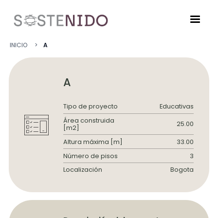
Pasar al contenido principal
Ruta de navegació
INICIO
A
A
Tipo de proyecto
Educativas
Área construida
25.00
[m2]
Altura máxima [m]
33.00
Número de pisos
3
Localización
Bogota