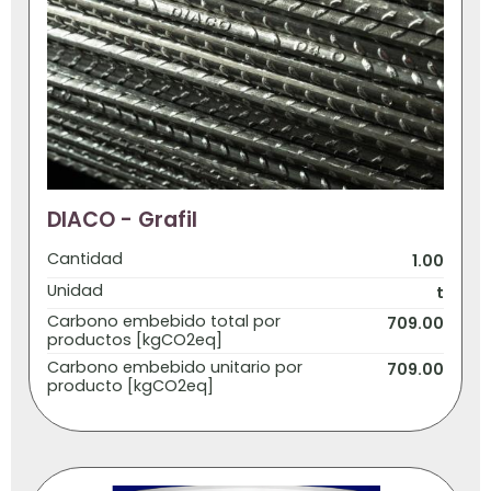
DIACO - Grafil
Cantidad
1.00
Unidad
t
Carbono embebido total por
709.00
productos [kgCO2eq]
Carbono embebido unitario por
709.00
producto [kgCO2eq]