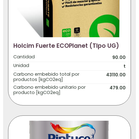
Holcim Fuerte ECOPlanet (TIpo UG)
Cantidad
90.00
Unidad
t
Carbono embebido total por
43110.00
productos [kgCO2eq]
Carbono embebido unitario por
479.00
producto [kgCO2eq]