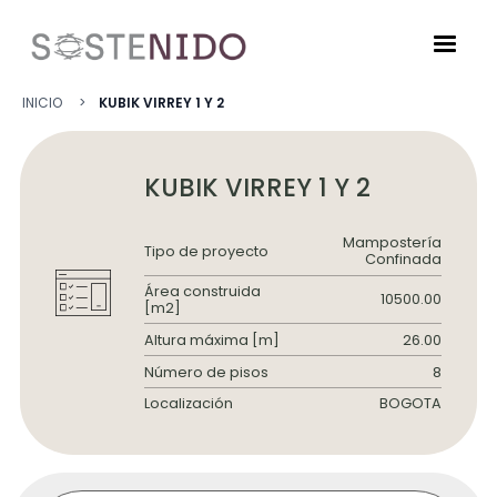
Pasar al contenido principal
Ruta de navegació
INICIO
KUBIK VIRREY 1 Y 2
KUBIK VIRREY 1 Y 2
Mampostería
Tipo de proyecto
Confinada
Área construida
10500.00
[m2]
Altura máxima [m]
26.00
Número de pisos
8
Localización
BOGOTA