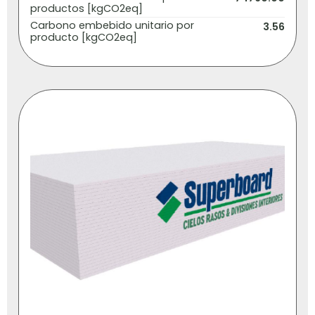
productos [kgCO2eq]
Carbono embebido unitario por
3.56
producto [kgCO2eq]