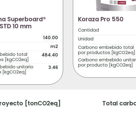
ana Superboard®
Koraza Pro 550
 STD 10 mm
Cantidad
140.00
Unidad
m2
Carbono embebido total
por productos [kgCO2eq]
ebido total
484.40
os [kgCO2eq]
Carbono embebido unitar
por producto [kgCO2eq]
ebido unitario
3.46
o [kgCO2eq]
Proyecto [tonCO2eq]
Total carb