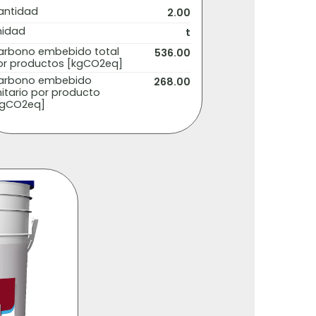
antidad
2.00
nidad
t
arbono embebido total
536.00
or productos [kgCO2eq]
arbono embebido
268.00
itario por producto
kgCO2eq]