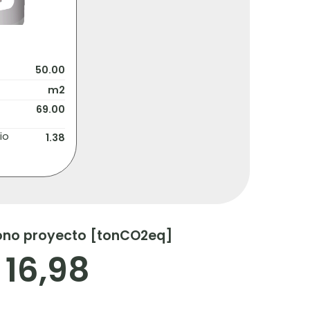
50.00
m2
69.00
io
1.38
ono proyecto [tonCO2eq]
16,98