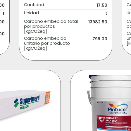
Cantidad
C
00
17.50
Unidad
U
t
t
Carbono embebido total
C
00
13982.50
por productos
p
[kgCO2eq]
C
00
Carbono embebido
un
799.00
unitario por producto
[
[kgCO2eq]